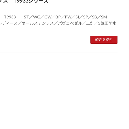
ノス T9933シリーズ
 T9933 ST／WG／GW／BP／PW／SI／SP／SB／SM
レディース／オールステンレス／パヴェベゼル／三針／3気圧防水
続きを読む