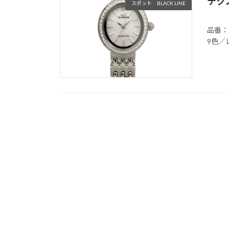
テク
スポット BLACK LINE
品番：
9色／