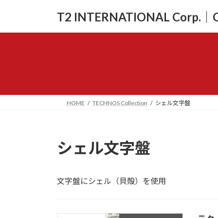
コ
ナ
T2 INTERNATIONAL Corp.｜Off
ン
ビ
テ
ゲ
ン
ー
ツ
シ
へ
ョ
ス
ン
キ
に
ッ
移
HOME
TECHNOS Collection
シェル文字盤
プ
動
シェル文字盤
文字盤にシェル（貝殻）を使用