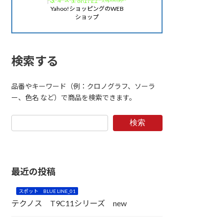
Yahoo!ショッピングのWEB
ショップ
検索する
品番やキーワード（例：クロノグラフ、ソーラ
ー、色名 など）で商品を検索できます。
検索
最近の投稿
T9C17SI
T9C17SW
アイス
ホワイト
スポット BLUE LINE_01
ブルー
テクノス T9C11シリーズ new