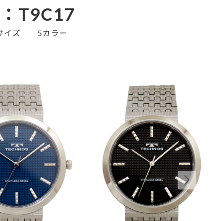
：T9C17
サイズ 5カラー