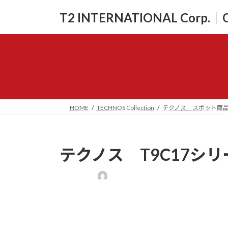
コ
ナ
T2 INTERNATIONAL Corp.｜Off
ン
ビ
テ
ゲ
ン
ー
ツ
シ
へ
ョ
ス
ン
キ
に
ッ
移
HOME
TECHNOS Collection
テクノス スポット商
プ
動
テクノス T9C17シリ
最
終
更
新
日
時