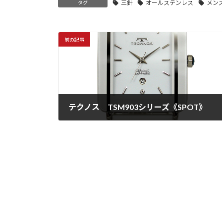
三針
オールステンレス
メン
タグ
前の記事
テクノス TSM903シリーズ《SPOT》